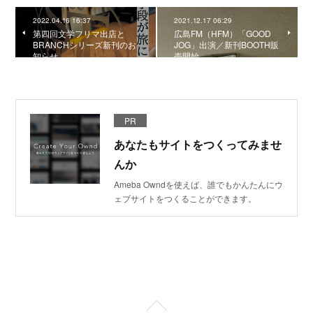
2022.04.16 16:37
2021.12.17 06:29
第四回文学フリマ出店と
広島FM（HFM）「GOOD
BRANCHシリーズ新刊のお
JOG」出演／新刊BOOTH販
知らせ
売開始
PR
あなたもサイトをつくってみませ
んか
Ameba Owndを使えば、誰でもかんたんにウ
ェブサイトをつくることができます。