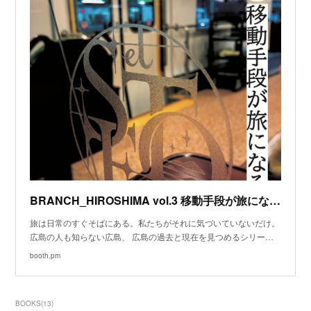
BRANCH_HIROSHIMA vol.3 移動手段が旅になる - わたのはらブース - BOOTH
旅は日常のすぐそばにある。私たちがそれに気づいていないだけ。
広島の人も知らない広島、 広島の過去と現在を見つめるシリー…
booth.pm
BOOKS
(
13
)