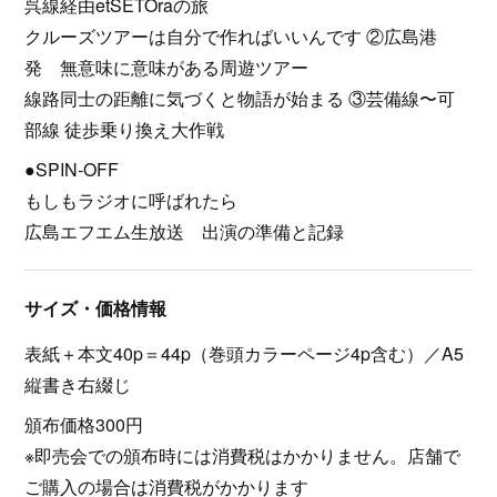
呉線経由etSETOraの旅
クルーズツアーは自分で作ればいいんです ②広島港
発 無意味に意味がある周遊ツアー
線路同士の距離に気づくと物語が始まる ③芸備線〜可
部線 徒歩乗り換え大作戦
●SPIN-OFF
もしもラジオに呼ばれたら
広島エフエム生放送 出演の準備と記録
サイズ・価格情報
表紙＋本文40p＝44p（巻頭カラーページ4p含む）／A5
縦書き右綴じ
頒布価格300円
※即売会での頒布時には消費税はかかりません。店舗で
ご購入の場合は消費税がかかります